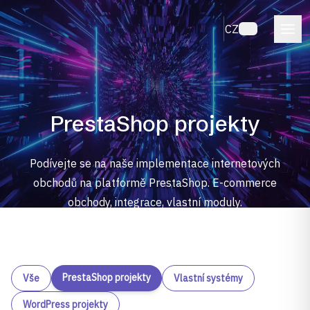
CZ
PrestaShop projekty
Podívejte se na naše implementace internetových
obchodů na platformě PrestaShop. E-commerce
obchody, integrace, vlastní moduly.
PrestaShop projekty
Vše
Vlastní systémy
WordPress projekty