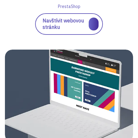
PrestaShop
Navštívit webovou
stránku