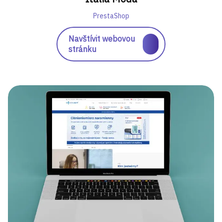
PrestaShop
Navštívit webovou
stránku