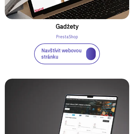
Gadżety
PrestaShop
Navštívit webovou
stránku