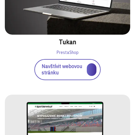
Tukan
PrestaShop
Navštívit webovou
stránku