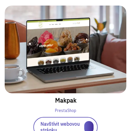
Makpak
PrestaShop
Navštívit webovou
stránku