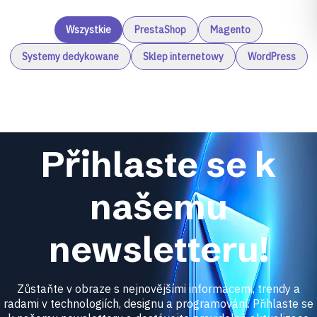
Wszystkie
PrestaShop
Magento
Systemy dedykowane
Sklep internetowy
WordPress
Přihlaste se k
našemu
newsletteru!
Zůstaňte v obraze s nejnovějšími informacemi, trendy a
radami v technologiích, designu a programování. Přihlaste se