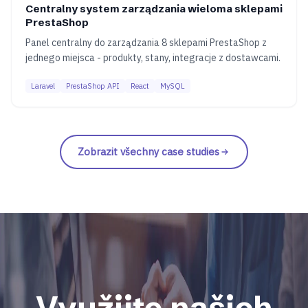
Centralny system zarządzania wieloma sklepami
PrestaShop
Panel centralny do zarządzania 8 sklepami PrestaShop z
jednego miejsca - produkty, stany, integracje z dostawcami.
Laravel
PrestaShop API
React
MySQL
Zobrazit všechny case studies
Využijte našich