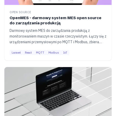
OPEN SOURCE
OpenMES - darmowy system MES open source
do zarządzania produkcją
Darmowy system MES do zarządzania produkcją z
monitorowaniem maszyn w czasie rzeczywistym. Łączy się z
urządzeniami przemysłowymi po MQTT i Modbus, zbiera
dane o wydajności i generuje raporty OEE. Cały kod
Laravel
React
MQTT
Modbus
IoT
dostępny na GitHubie.