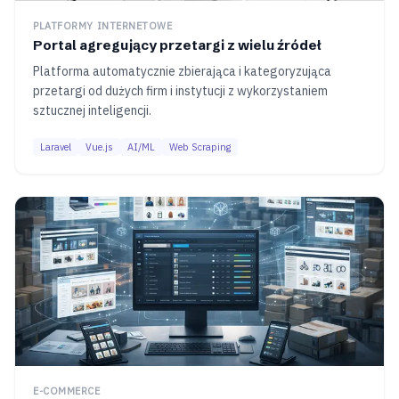
PLATFORMY INTERNETOWE
Portal agregujący przetargi z wielu źródeł
Platforma automatycznie zbierająca i kategoryzująca
przetargi od dużych firm i instytucji z wykorzystaniem
sztucznej inteligencji.
Laravel
Vue.js
AI/ML
Web Scraping
E-COMMERCE