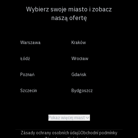
Wybierz swoje miasto i zobacz
naszą ofertę
Warszawa
Kraków
Łódź
Wrocław
Poznań
Gdańsk
Szczecin
Bydgoszcz
Lublin
Białystok
Pokaż więcej miast
Katowice
Gdynia
Zásady ochrany osobních údajů
Obchodní podmínky