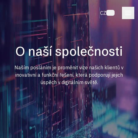
CZ
O naší společnosti
Naším posláním je proměnit vize našich klientů v
inovativní a funkční řešení, která podporují jejich
úspěch v digitálním světě.