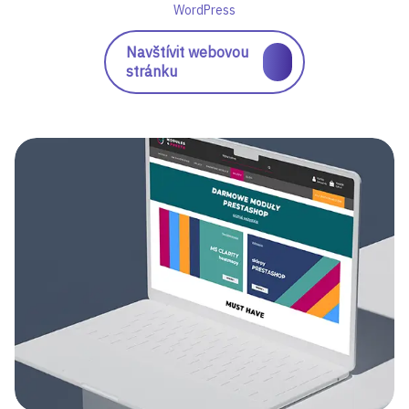
WordPress
Navštívit webovou
stránku