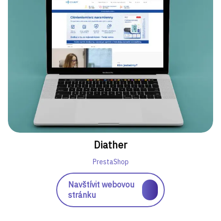
Diather
PrestaShop
Navštívit webovou
stránku