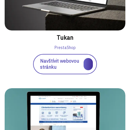
Tukan
PrestaShop
Navštívit webovou
stránku