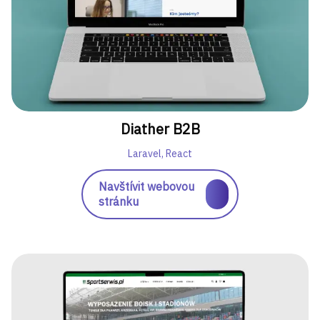
Diather B2B
Laravel, React
Navštívit webovou
stránku