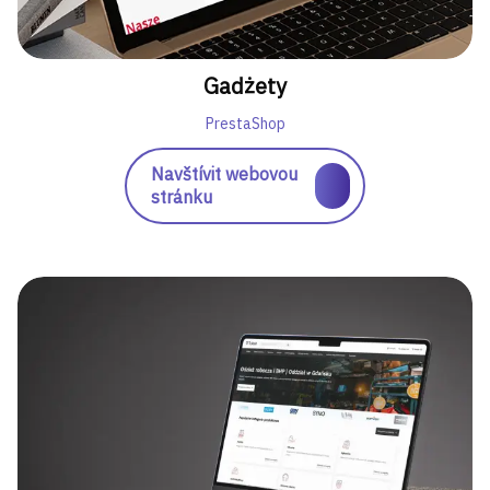
Gadżety
PrestaShop
Navštívit webovou
stránku