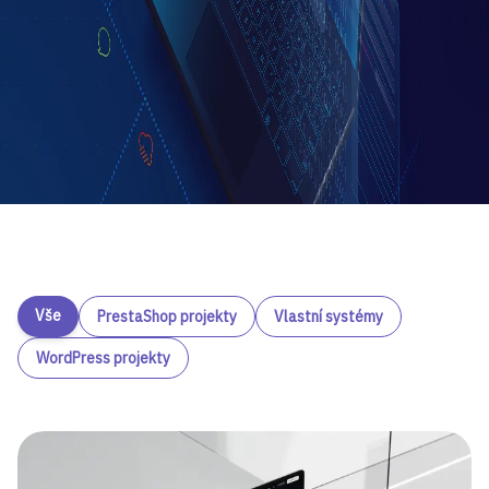
Vše
PrestaShop projekty
Vlastní systémy
WordPress projekty