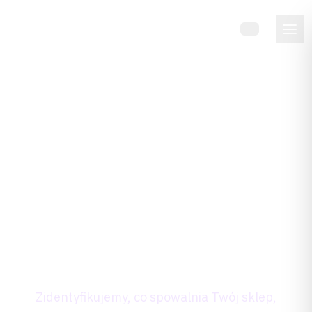
CZ
Twój sklep Magento
działa wolno? Zrób
darmowy audyt
optymalizacji Magento
w 24h.
Zidentyfikujemy, co spowalnia Twój sklep,