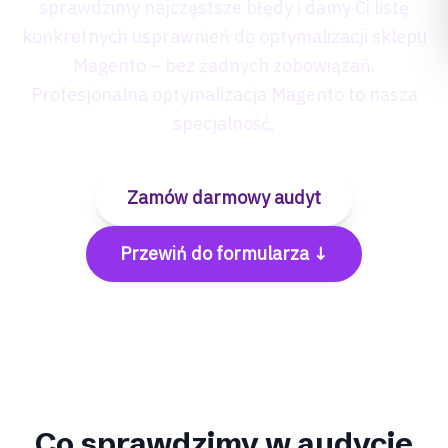
sprawdzimy najczęstsze błędy i damy Ci listę
konkretnych usprawnień do optymalizacji sklepu
Magento – bez żadnych zobowiązań.
Profesjonalna optymalizacja Magento to nasza
specjalność.
Zamów darmowy audyt
Przewiń do formularza ↓
Co sprawdzimy w audycie