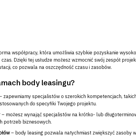
forma współpracy, która umożliwia szybkie pozyskanie wysok
y czas. Dzięki tej usłudze możesz wzmocnić swój zespół proje
tacji, co pozwala na oszczędność czasu i zasobów.
amach body leasingu?
– zapewniamy specjalistów o szerokich kompetencjach, takich 
dostosowanych do specyfiki Twojego projektu.
y
– możesz wynająć specjalistów na krótko- lub długoterminow
h potrzeb biznesowych.
ołów
– body leasing pozwala natychmiast zwiększyć zasoby