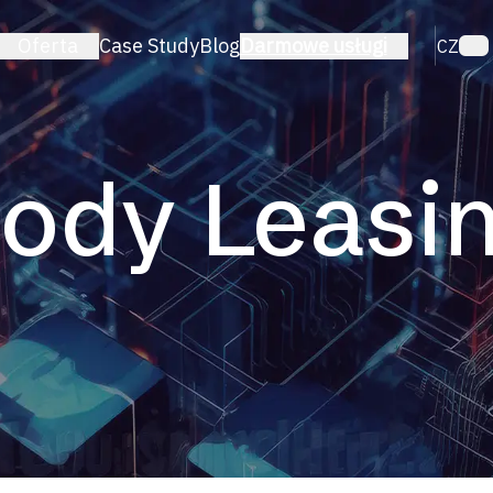
Oferta
Case Study
Blog
Darmowe usługi
CZ
A
TECHNOLOGIA
mmerce
PrestaShop
guratory
WordPress
ody Leasi
 Platformy
Laravel
tyka
Shopify
WooCommerce
React
ting
yle