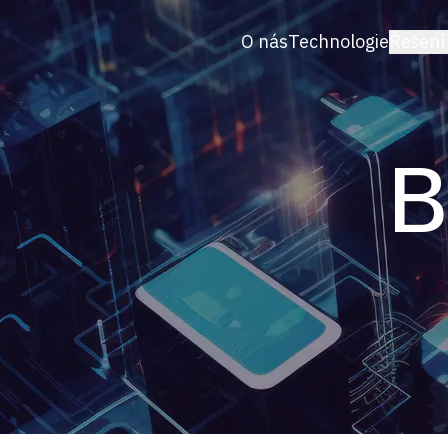
O nás
Technologie
Řešení
BRANŻ
E-co
Konfi
B
B2B &
Turys
Sport
Moda
OZE
Marke
Lifest