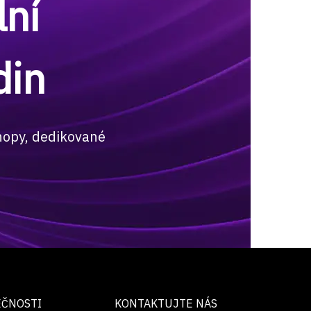
ní
din
hopy, dedikované
EČNOSTI
KONTAKTUJTE NÁS