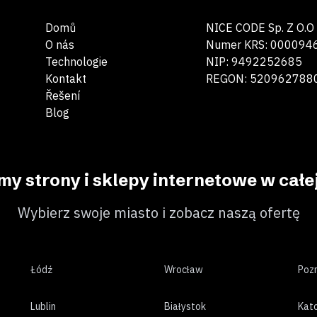
Domů
NICE CODE Sp. Z O.O
O nás
Numer KRS: 000094
Technologie
NIP: 9492252685
Kontakt
REGON: 520962788
Řešení
Blog
y strony i sklepy internetowe w całej
Wybierz swoje miasto i zobacz naszą ofertę
Łódź
Wrocław
Poz
Lublin
Białystok
Kat