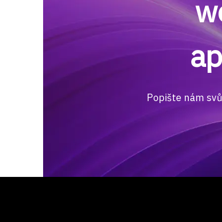
w
ap
Popište nám svů