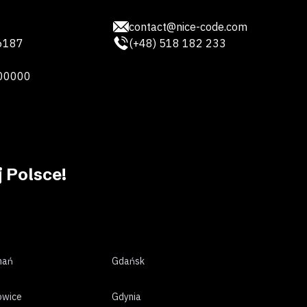
contact@nice-code.com
6187
(+48) 518 182 233
00000
 Polsce!
nań
Gdańsk
owice
Gdynia