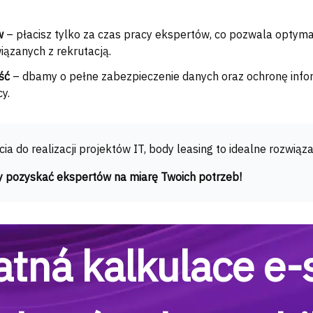
w
– płacisz tylko za czas pracy ekspertów, co pozwala optyma
ązanych z rekrutacją.
ść
– dbamy o pełne zabezpieczenie danych oraz ochronę info
y.
ia do realizacji projektów IT, body leasing to idealne rozwiąza
by pozyskać ekspertów na miarę Twoich potrzeb!
atná kalkulace e-