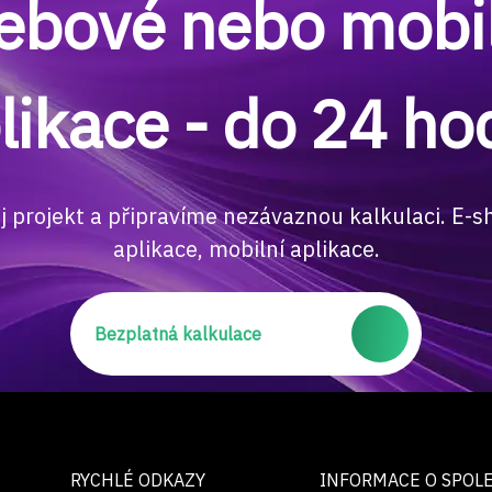
ebové nebo mobil
likace - do 24 ho
j projekt a připravíme nezávaznou kalkulaci. E-s
aplikace, mobilní aplikace.
Bezplatná kalkulace
RYCHLÉ ODKAZY
INFORMACE O SPOL