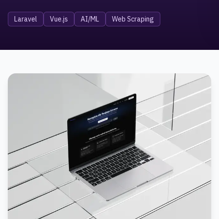
Laravel
Vue.js
AI/ML
Web Scraping