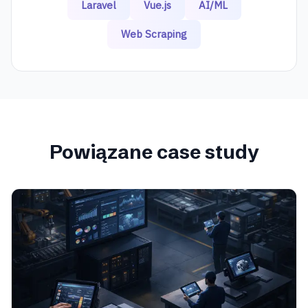
Laravel
Vue.js
AI/ML
Web Scraping
Powiązane case study