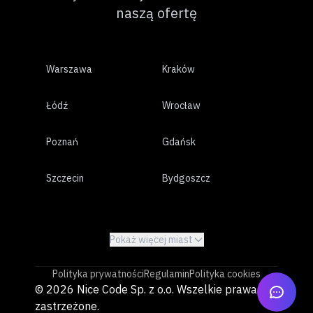
naszą ofertę
Warszawa
Kraków
Łódź
Wrocław
Poznań
Gdańsk
Szczecin
Bydgoszcz
Lublin
Białystok
Pokaż więcej miast
Katowice
Gdynia
Polityka prywatności
Regulamin
Polityka cookies
Częstochowa
Radom
© 2026 Nice Code Sp. z o.o. Wszelkie prawa
zastrzeżone.