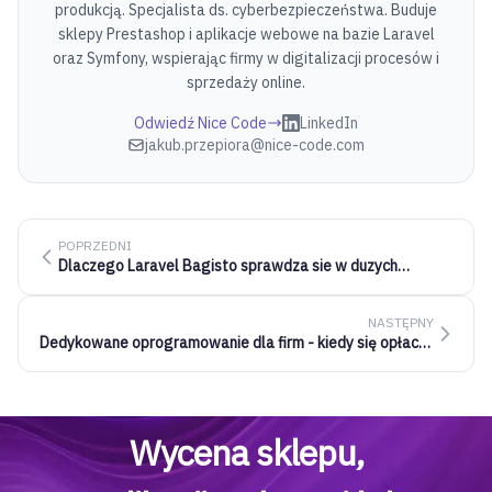
produkcją. Specjalista ds. cyberbezpieczeństwa. Buduje
sklepy Prestashop i aplikacje webowe na bazie Laravel
oraz Symfony, wspierając firmy w digitalizacji procesów i
sprzedaży online.
Odwiedź Nice Code
LinkedIn
jakub.przepiora@nice-code.com
POPRZEDNI
Dlaczego Laravel Bagisto sprawdza sie w duzych
sklepach
NASTĘPNY
Dedykowane oprogramowanie dla firm - kiedy się opłaca?
Praktyczny przewodnik
Wycena sklepu,