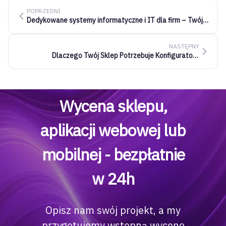
POPRZEDNI
Dedykowane systemy informatyczne i IT dla firm – Twój
partner technologiczny
NASTĘPNY
Dlaczego Twój Sklep Potrzebuje Konfiguratora
Produktów? - przykład IKEA PAX
Wycena sklepu,
aplikacji webowej lub
mobilnej - bezpłatnie
w 24h
Opisz nam swój projekt, a my
przygotujemy wstępną wycenę