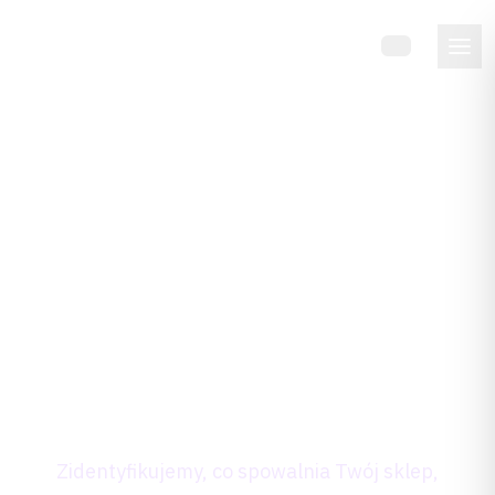
DE
Twój sklep Magento
działa wolno? Zrób
darmowy audyt
optymalizacji Magento
w 24h.
Zidentyfikujemy, co spowalnia Twój sklep,