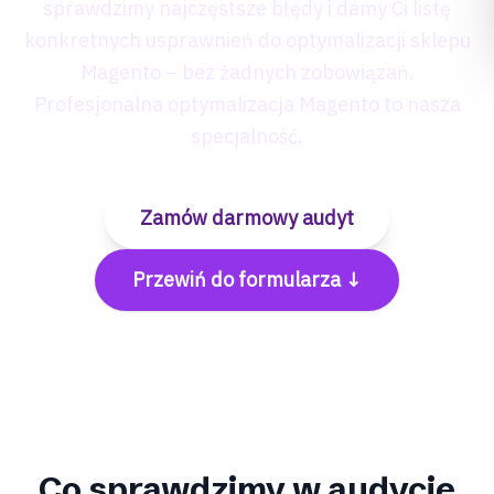
sprawdzimy najczęstsze błędy i damy Ci listę
konkretnych usprawnień do optymalizacji sklepu
Magento – bez żadnych zobowiązań.
Profesjonalna optymalizacja Magento to nasza
specjalność.
Zamów darmowy audyt
Przewiń do formularza ↓
Co sprawdzimy w audycie